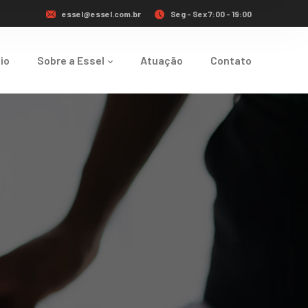
essel@essel.com.br
Seg - Sex 7:00 - 19:00
cio
Sobre a Essel
Atuação
Contato